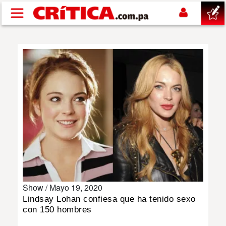
Pasar al contenido principal
buscar
SUCESOS
NACIONAL
POLÍTICA
SHOW
Show /
Mayo 19, 2020
DEPORTES
Lindsay Lohan confiesa que ha tenido sexo
con 150 hombres
MUNDO