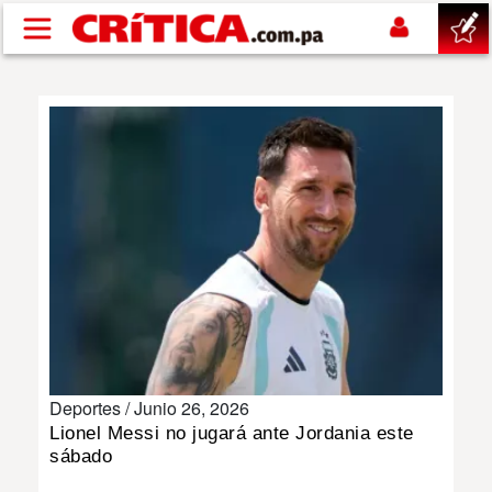
Pasar al contenido principal
buscar
SUCESOS
NACIONAL
POLÍTICA
SHOW
Deportes /
Junio 26, 2026
DEPORTES
Lionel Messi no jugará ante Jordania este
sábado
MUNDO