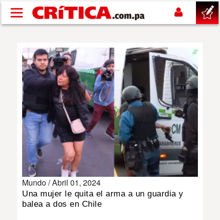
Pasar al contenido principal
buscar
SUCESOS
NACIONAL
POLÍTICA
SHOW
Mundo /
Abril 01, 2024
DEPORTES
Una mujer le quita el arma a un guardia y
balea a dos en Chile
MUNDO