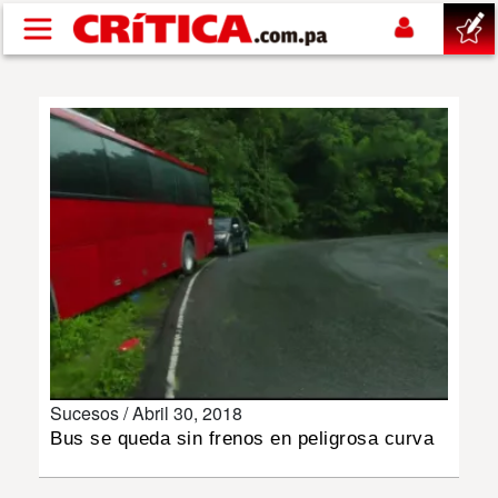
Pasar al contenido principal
buscar
SUCESOS
NACIONAL
POLÍTICA
SHOW
Sucesos /
Abril 30, 2018
DEPORTES
Bus se queda sin frenos en peligrosa curva
MUNDO