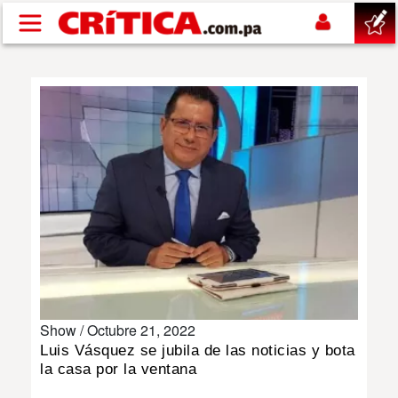
Pasar al contenido principal
buscar
SUCESOS
NACIONAL
POLÍTICA
SHOW
Show /
Octubre 21, 2022
DEPORTES
Luis Vásquez se jubila de las noticias y bota
la casa por la ventana
MUNDO