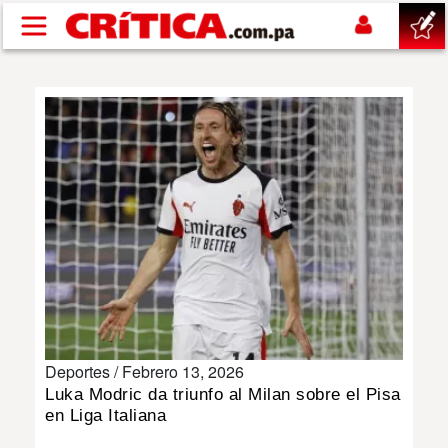
Pasar al contenido principal
buscar
SUCESOS
NACIONAL
POLÍTICA
SHOW
Deportes /
Febrero 13, 2026
DEPORTES
Luka Modric da triunfo al Milan sobre el Pisa
en Liga Italiana
MUNDO