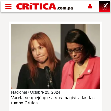
Pasar al contenido principal
buscar
SUCESOS
NACIONAL
POLÍTICA
SHOW
Nacional /
Octubre 25, 2024
DEPORTES
Varela se quejó que a sus magistradas las
tumbó Crítica
MUNDO