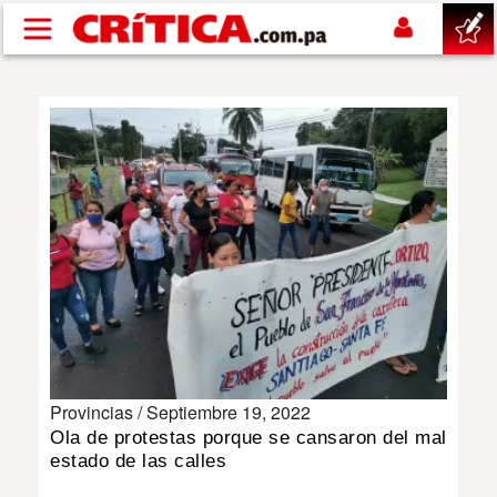
Pasar al contenido principal
buscar
SUCESOS
NACIONAL
POLÍTICA
SHOW
Provincias /
Septiembre 19, 2022
DEPORTES
Ola de protestas porque se cansaron del mal
estado de las calles
MUNDO