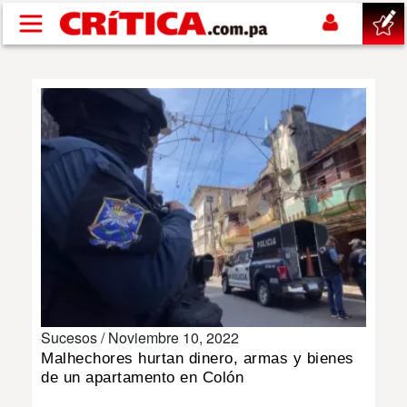
Pasar al contenido principal
buscar
SUCESOS
NACIONAL
POLÍTICA
SHOW
Sucesos /
Noviembre 10, 2022
DEPORTES
Malhechores hurtan dinero, armas y bienes
de un apartamento en Colón
MUNDO