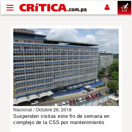
Pasar al contenido principal
buscar
SUCESOS
NACIONAL
POLÍTICA
SHOW
Nacional /
Octubre 26, 2018
DEPORTES
Suspenden visitas este fin de semana en
complejo de la CSS por mantenimiento
MUNDO