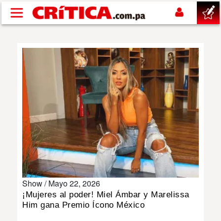
Pasar al contenido principal
buscar
SUCESOS
NACIONAL
POLÍTICA
SHOW
Show /
Mayo 22, 2026
DEPORTES
¡Mujeres al poder! Miel Ámbar y Marelissa
Him gana Premio Ícono México
MUNDO