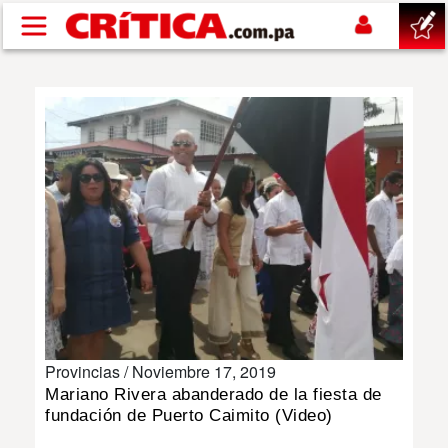
Pasar al contenido principal
buscar
SUCESOS
NACIONAL
POLÍTICA
SHOW
Provincias /
Noviembre 17, 2019
DEPORTES
Mariano Rivera abanderado de la fiesta de
fundación de Puerto Caimito (Video)
MUNDO