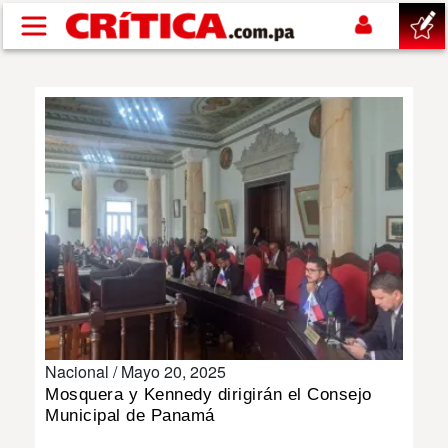
Pasar al contenido principal
buscar
SUCESOS
NACIONAL
POLÍTICA
SHOW
Nacional /
Mayo 20, 2025
DEPORTES
Mosquera y Kennedy dirigirán el Consejo
Municipal de Panamá
MUNDO