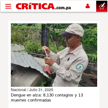
Pasar al contenido principal
buscar
SUCESOS
NACIONAL
POLÍTICA
SHOW
Nacional /
Julio 31, 2025
DEPORTES
Dengue en alza: 8,130 contagios y 13
muertes confirmadas
MUNDO