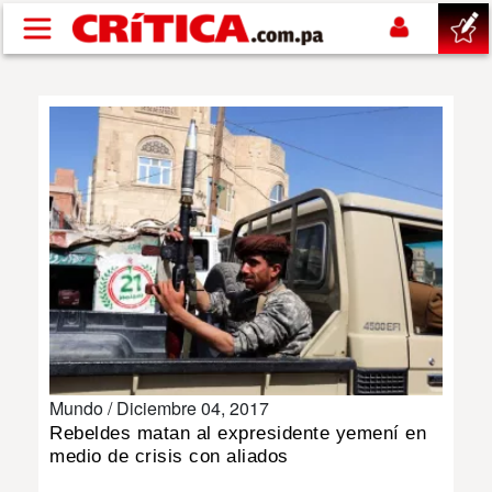
Pasar al contenido principal
buscar
SUCESOS
NACIONAL
POLÍTICA
SHOW
Mundo /
Diciembre 04, 2017
DEPORTES
Rebeldes matan al expresidente yemení en
medio de crisis con aliados
MUNDO