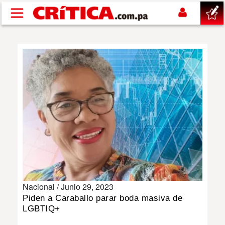
Pasar al contenido principal
buscar
SUCESOS
NACIONAL
POLÍTICA
SHOW
Nacional /
Junio 29, 2023
DEPORTES
Piden a Caraballo parar boda masiva de
LGBTIQ+
MUNDO