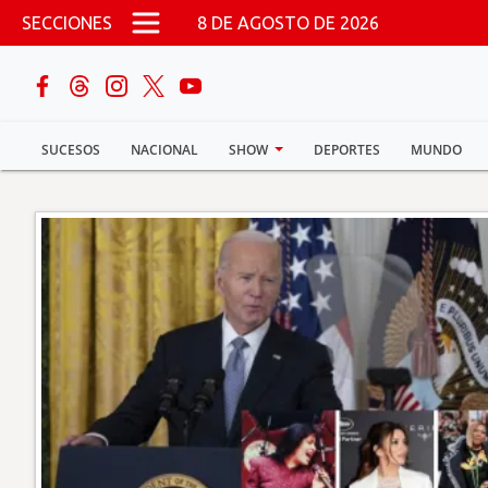
Pasar al contenido principal
SECCIONES
8 DE AGOSTO DE 2026
buscar
SUCESOS
NACIONAL
SHOW
DEPORTES
MUNDO
Sucesos
Nacional
Política
Show
Deportes
Mundo