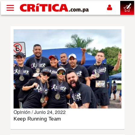
Pasar al contenido principal
buscar
SUCESOS
NACIONAL
POLÍTICA
SHOW
Opinión /
Junio 24, 2022
DEPORTES
Keep Running Team
MUNDO