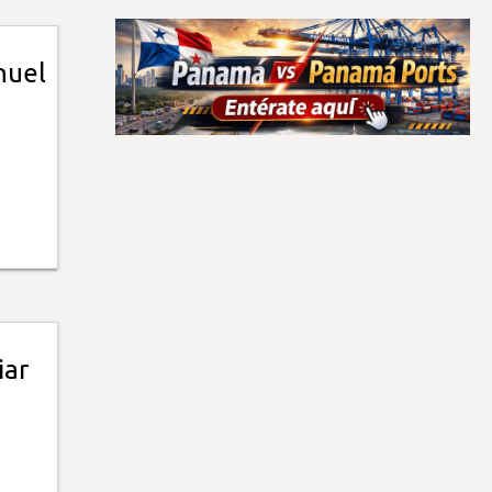
nuel
iar