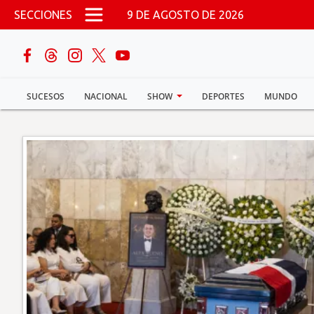
Pasar al contenido principal
SECCIONES
9 DE AGOSTO DE 2026
buscar
SUCESOS
NACIONAL
SHOW
DEPORTES
MUNDO
Sucesos
Nacional
Política
Show
Deportes
Mundo