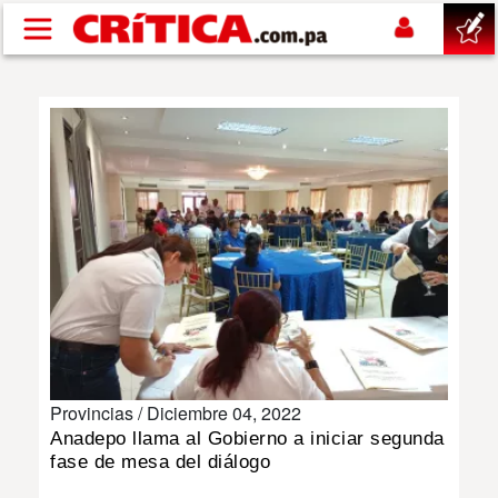
Pasar al contenido principal
buscar
SUCESOS
NACIONAL
POLÍTICA
SHOW
Provincias /
Diciembre 04, 2022
DEPORTES
Anadepo llama al Gobierno a iniciar segunda
fase de mesa del diálogo
MUNDO