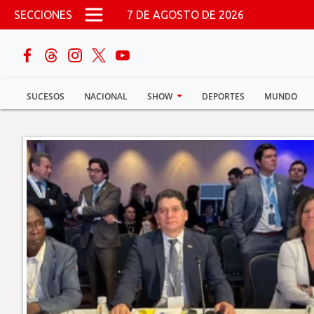
Pasar al contenido principal
SECCIONES
7 DE AGOSTO DE 2026
buscar
SUCESOS
NACIONAL
SHOW
DEPORTES
MUNDO
Sucesos
Nacional
Política
Show
Deportes
Mundo