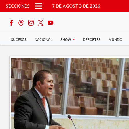
Pasar al contenido principal
SECCIONES
7 DE AGOSTO DE 2026
buscar
SUCESOS
NACIONAL
SHOW
DEPORTES
MUNDO
Sucesos
Nacional
Política
Show
Deportes
Mundo