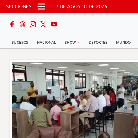
Pasar al contenido principal
SECCIONES
7 DE AGOSTO DE 2026
buscar
SUCESOS
NACIONAL
SHOW
DEPORTES
MUNDO
Sucesos
Nacional
Política
Show
Deportes
Mundo