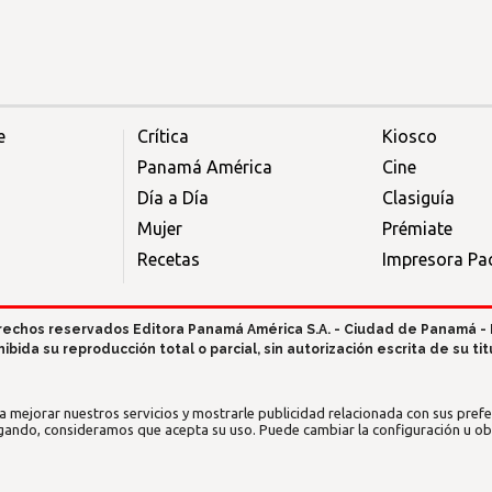
e
Crítica
Kiosco
Panamá América
Cine
Día a Día
Clasiguía
Mujer
Prémiate
Recetas
Impresora Pac
rechos reservados Editora Panamá América S.A. - Ciudad de Panamá -
hibida su reproducción total o parcial, sin autorización escrita de su titu
a mejorar nuestros servicios y mostrarle publicidad relacionada con sus prefer
gando, consideramos que acepta su uso. Puede cambiar la configuración u o