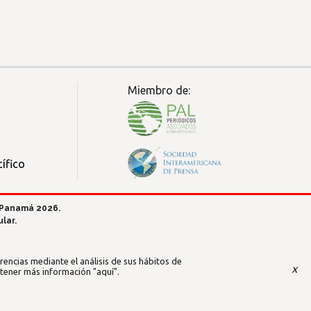
Miembro de:
ífico
 Panamá 2026.
lar.
encias mediante el análisis de sus hábitos de
x
btener más información
"aquí"
.