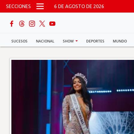
Pasar al contenido principal
SECCIONES
6 DE AGOSTO DE 2026
buscar
SUCESOS
NACIONAL
SHOW
DEPORTES
MUNDO
Sucesos
Nacional
Política
Show
Deportes
Mundo