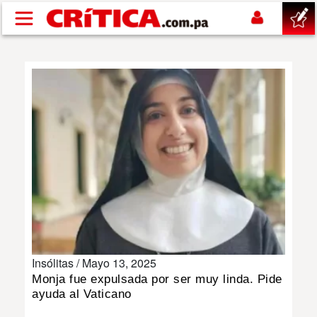
Pasar al contenido principal
buscar
SUCESOS
NACIONAL
POLÍTICA
SHOW
Insólitas /
Mayo 13, 2025
DEPORTES
Monja fue expulsada por ser muy linda. Pide
ayuda al Vaticano
MUNDO