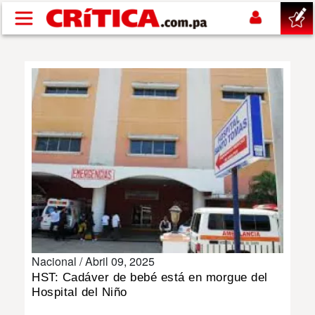
Pasar al contenido principal
buscar
SUCESOS
NACIONAL
POLÍTICA
SHOW
Nacional /
Abril 09, 2025
DEPORTES
HST: Cadáver de bebé está en morgue del
Hospital del Niño
MUNDO