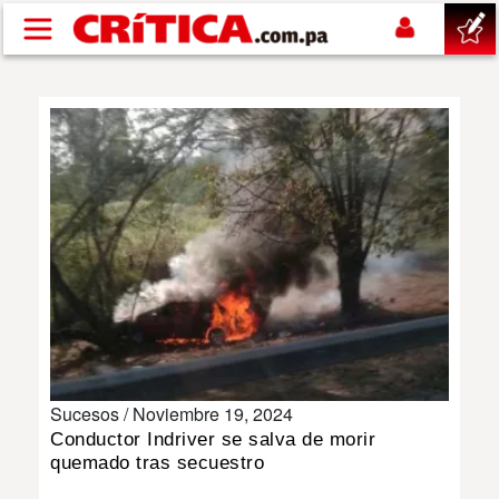
Pasar al contenido principal
buscar
SUCESOS
NACIONAL
POLÍTICA
SHOW
Sucesos /
Noviembre 19, 2024
DEPORTES
Conductor Indriver se salva de morir
quemado tras secuestro
MUNDO