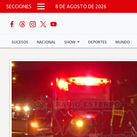
Pasar al contenido principal
SECCIONES
8 DE AGOSTO DE 2026
buscar
SUCESOS
NACIONAL
SHOW
DEPORTES
MUNDO
Sucesos
Nacional
Política
Show
Deportes
Mundo