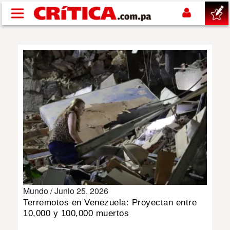
Pasar al contenido principal
buscar
SUCESOS
NACIONAL
POLÍTICA
SHOW
Mundo /
Junio 25, 2026
DEPORTES
Terremotos en Venezuela: Proyectan entre
10,000 y 100,000 muertos
MUNDO