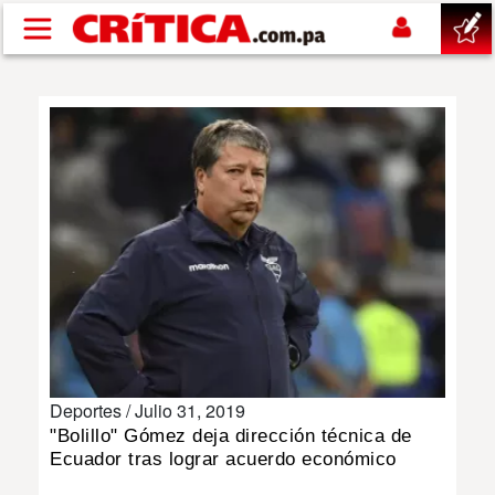
Pasar al contenido principal
buscar
SUCESOS
NACIONAL
POLÍTICA
SHOW
Deportes /
Julio 31, 2019
DEPORTES
"Bolillo" Gómez deja dirección técnica de
Ecuador tras lograr acuerdo económico
MUNDO