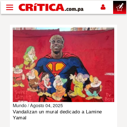
Pasar al contenido principal
buscar
SUCESOS
NACIONAL
POLÍTICA
SHOW
Mundo /
Agosto 04, 2025
DEPORTES
Vandalizan un mural dedicado a Lamine
Yamal
MUNDO