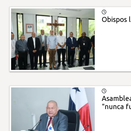
Obispos l
Asamblea
"nunca f