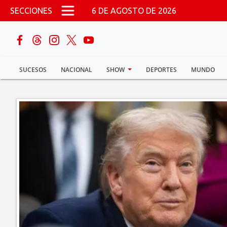
Pasar al contenido principal
SECCIONES
6 DE AGOSTO DE 2026
buscar
SUCESOS
NACIONAL
SHOW
DEPORTES
MUNDO
Sucesos
Nacional
Política
Show
Deportes
Mundo