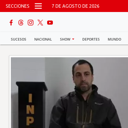
Pasar al contenido principal
SECCIONES
7 DE AGOSTO DE 2026
buscar
SUCESOS
NACIONAL
SHOW
DEPORTES
MUNDO
Sucesos
Nacional
Política
Show
Deportes
Mundo