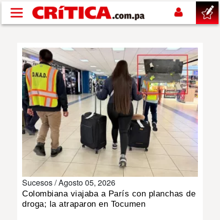
Pasar al contenido principal
buscar
SUCESOS
NACIONAL
POLÍTICA
SHOW
Sucesos /
Agosto 05, 2026
DEPORTES
Colombiana viajaba a París con planchas de
droga; la atraparon en Tocumen
MUNDO