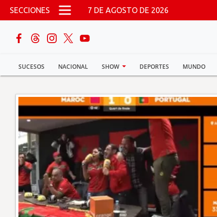
Pasar al contenido principal
SECCIONES
7 DE AGOSTO DE 2026
buscar
SUCESOS
NACIONAL
SHOW
DEPORTES
MUNDO
Sucesos
Nacional
Política
Show
Deportes
Mundo