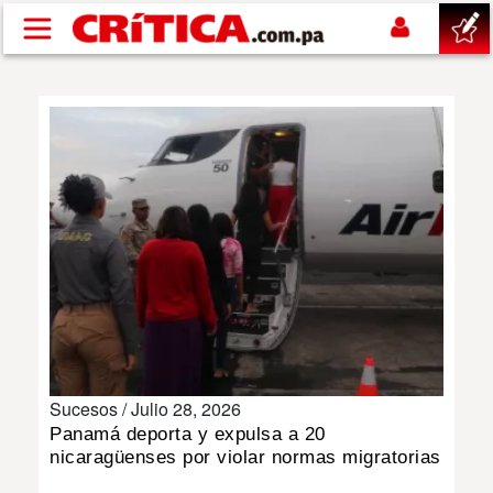
Pasar al contenido principal
buscar
SUCESOS
NACIONAL
POLÍTICA
SHOW
Sucesos /
Julio 28, 2026
DEPORTES
Panamá deporta y expulsa a 20
nicaragüenses por violar normas migratorias
MUNDO