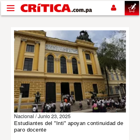
Pasar al contenido principal
buscar
SUCESOS
NACIONAL
POLÍTICA
SHOW
Nacional /
Junio 23, 2025
DEPORTES
Estudiantes del "Inti" apoyan continuidad de
paro docente
MUNDO