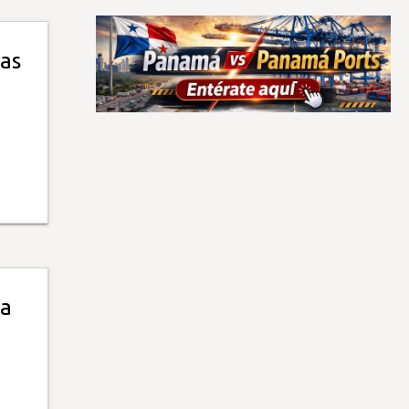
ras
la