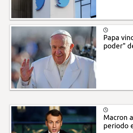
Papa vinc
poder" d
Macron an
periodo 