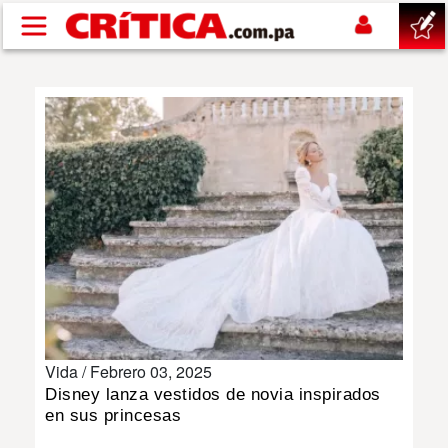
Pasar al contenido principal
buscar
SUCESOS
NACIONAL
POLÍTICA
SHOW
Vida /
Febrero 03, 2025
DEPORTES
Disney lanza vestidos de novia inspirados
en sus princesas
MUNDO