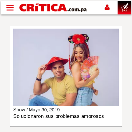
Pasar al contenido principal
buscar
SUCESOS
NACIONAL
POLÍTICA
SHOW
Show /
Mayo 30, 2019
DEPORTES
Solucionaron sus problemas amorosos
MUNDO