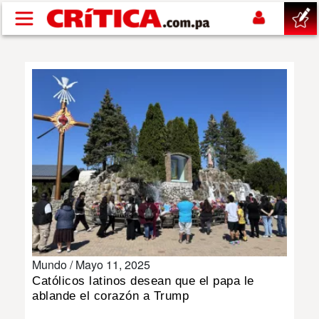
Pasar al contenido principal
buscar
SUCESOS
NACIONAL
POLÍTICA
SHOW
Mundo /
Mayo 11, 2025
DEPORTES
Católicos latinos desean que el papa le
ablande el corazón a Trump
MUNDO