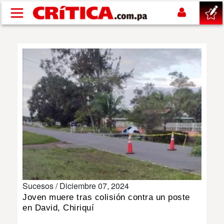
Pasar al contenido principal
buscar
SUCESOS
NACIONAL
POLÍTICA
SHOW
Sucesos /
Diciembre 07, 2024
DEPORTES
Joven muere tras colisión contra un poste
en David, Chiriquí
MUNDO