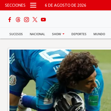
Pasar al contenido principal
SECCIONES
6 DE AGOSTO DE 2026
buscar
SUCESOS
NACIONAL
SHOW
DEPORTES
MUNDO
Sucesos
Nacional
Política
Show
Deportes
Mundo