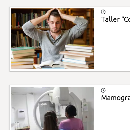
Taller "C
Mamograf