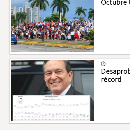
Octubre 
Desaprob
récord