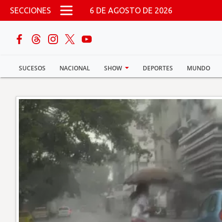
Pasar al contenido principal
SECCIONES
6 DE AGOSTO DE 2026
buscar
SUCESOS
NACIONAL
SHOW
DEPORTES
MUNDO
Sucesos
Nacional
Política
Show
Deportes
Mundo