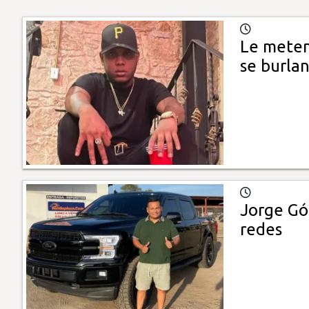
Le meten
se burla
Jorge Gó
redes