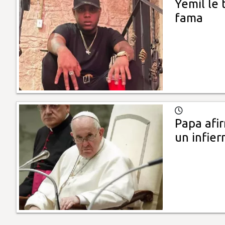
Yemil le 
fama
Papa afir
un infier