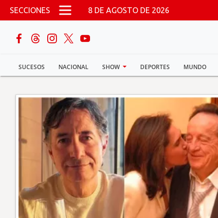
Pasar al contenido principal
SECCIONES
8 DE AGOSTO DE 2026
buscar
SUCESOS
NACIONAL
SHOW
DEPORTES
MUNDO
Sucesos
Nacional
Política
Show
Deportes
Mundo