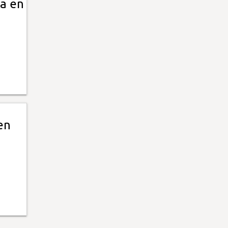
ta en
en