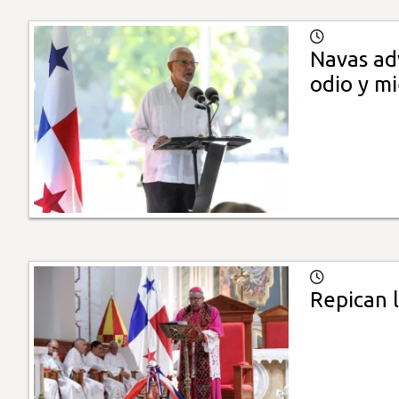
Navas adv
odio y m
Repican 