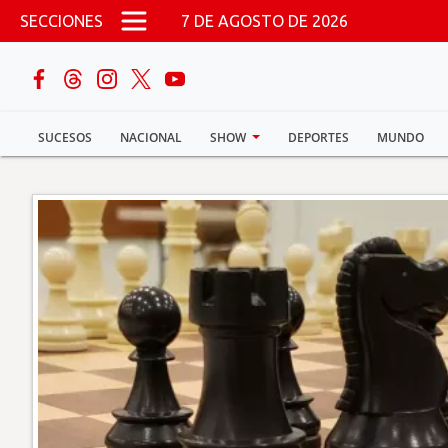
Pasar al contenido principal
SECCIONES
7 DE AGOSTO DE 2026
buscar
SUCESOS
NACIONAL
SHOW
DEPORTES
MUNDO
Sucesos
Nacional
Política
Show
Deportes
Mundo