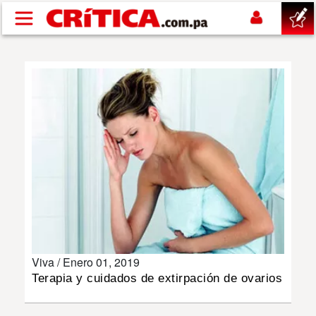
Pasar al contenido principal
buscar
SUCESOS
NACIONAL
POLÍTICA
SHOW
Viva /
Enero 01, 2019
DEPORTES
Terapia y cuidados de extirpación de ovarios
MUNDO