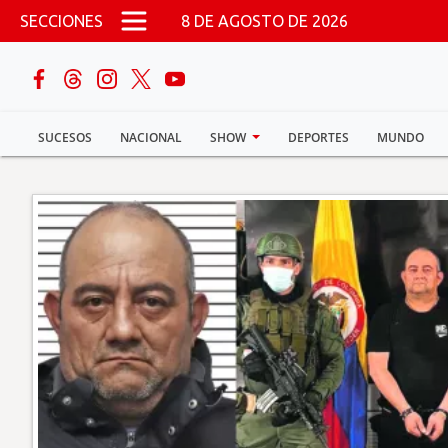
Pasar al contenido principal
SECCIONES
8 DE AGOSTO DE 2026
buscar
SUCESOS
NACIONAL
SHOW
DEPORTES
MUNDO
Sucesos
Nacional
Política
Show
Deportes
Mundo