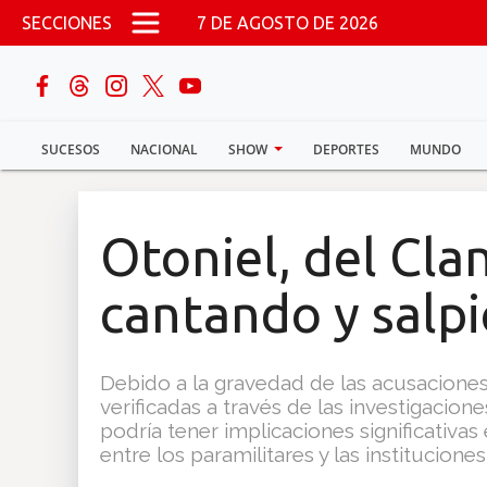
Pasar al contenido principal
SECCIONES
7 DE AGOSTO DE 2026
buscar
SUCESOS
NACIONAL
SHOW
DEPORTES
MUNDO
Sucesos
Nacional
Otoniel, del Clan
Política
cantando y salpi
Show
Debido a la gravedad de las acusaciones,
Deportes
verificadas a través de las investigacion
podría tener implicaciones significativas
entre los paramilitares y las institucione
Mundo