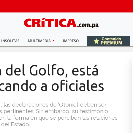
INSÓLITAS
MULTIMEDIA
IMPRESO
 del Golfo, está
cando a oficiales
 las declaraciones de ‘Otoniel’ deben ser
es pertinentes. Sin embargo, su testimonio
 en la forma en que se perciben las relaciones
s del Estado.