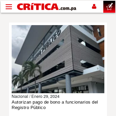
Pasar al contenido principal
buscar
SUCESOS
NACIONAL
POLÍTICA
SHOW
Nacional /
Enero 29, 2024
DEPORTES
Autorizan pago de bono a funcionarios del
Registro Público
MUNDO